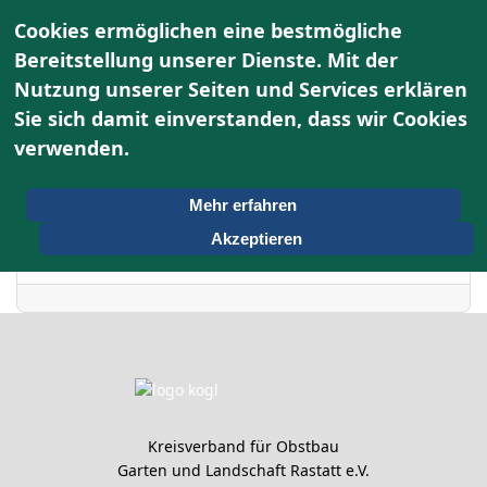
Cookies ermöglichen eine bestmögliche
Bereitstellung unserer Dienste. Mit der
Nutzung unserer Seiten und Services erklären
Terminkalender
Sie sich damit einverstanden, dass wir Cookies
verwenden.
Nach Jahr
Freitag, 29. Mai 2026
Vorheriger Tag
Folgetag
Mehr erfahren
Akzeptieren
Es wurden keine Events gefunden
Kreisverband für Obstbau
Garten und Landschaft Rastatt e.V.