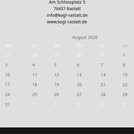
Am Schlossplatz 5
76437 Rastatt
info@kogl-rastatt.de
www.kogl-rastatt.de
«
<
August
2026
Mo
Di
Mi
Do
Fr
Sa
27
28
29
30
31
1
3
4
5
6
7
8
10
11
12
13
14
15
17
18
19
20
21
22
24
25
26
27
28
29
31
1
2
3
4
5