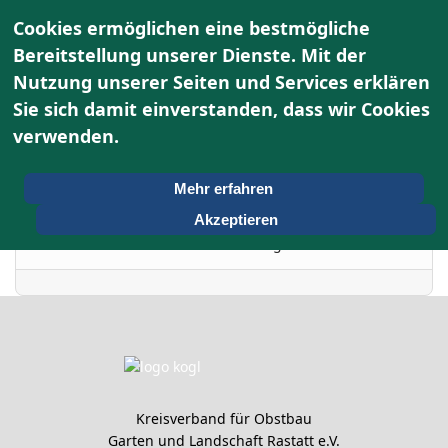
Cookies ermöglichen eine bestmögliche
Bereitstellung unserer Dienste. Mit der
Nutzung unserer Seiten und Services erklären
Terminkalender
Sie sich damit einverstanden, dass wir Cookies
verwenden.
Nach Jahr
Donnerstag, 28. Mai
Vorheriger Tag
Folgetag
Mehr erfahren
2026
Akzeptieren
Es wurden keine Events gefunden
Kreisverband für Obstbau
Garten und Landschaft Rastatt e.V.