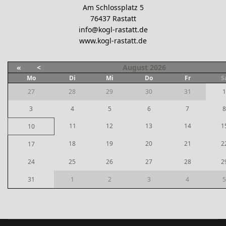
Am Schlossplatz 5
76437 Rastatt
info@kogl-rastatt.de
www.kogl-rastatt.de
«
<
August
2026
Mo
Di
Mi
Do
Fr
S
27
28
29
30
31
1
3
4
5
6
7
8
11
12
13
14
1
10
18
19
20
21
2
17
24
25
26
27
28
2
31
1
2
3
4
5