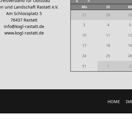
Kreisverband für Obstbau
«
<
n und Landschaft Rastatt e.V.
Mo
Di
M
Am Schlossplatz 5
27
28
29
76437 Rastatt
3
4
5
info@kogl-rastatt.de
www.kogl-rastatt.de
10
11
12
17
18
19
24
25
26
31
1
2
HOME
IM