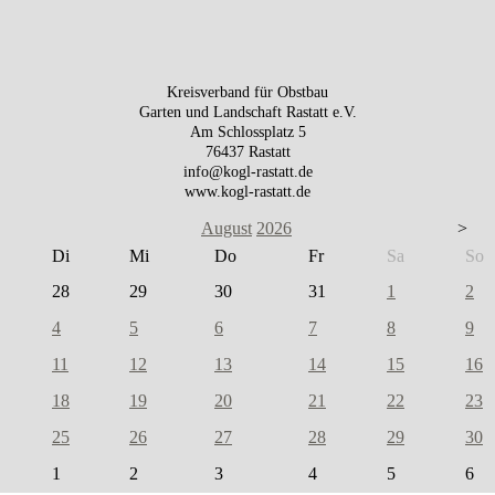
Kreisverband für Obstbau
Garten und Landschaft Rastatt e.V.
Am Schlossplatz 5
76437 Rastatt
info@kogl-rastatt.de
www.kogl-rastatt.de
August
2026
>
Di
Mi
Do
Fr
Sa
So
28
29
30
31
1
2
4
5
6
7
8
9
11
12
13
14
15
16
18
19
20
21
22
23
25
26
27
28
29
30
1
2
3
4
5
6