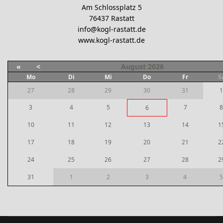
Am Schlossplatz 5
76437 Rastatt
info@kogl-rastatt.de
www.kogl-rastatt.de
«
<
August
2026
Mo
Di
Mi
Do
Fr
S
27
28
29
30
31
1
3
4
5
7
8
6
10
11
12
13
14
1
17
18
19
20
21
2
24
25
26
27
28
2
31
1
2
3
4
5