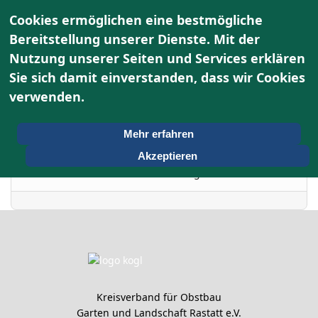
Cookies ermöglichen eine bestmögliche
Bereitstellung unserer Dienste. Mit der
Nutzung unserer Seiten und Services erklären
Terminkalender
Sie sich damit einverstanden, dass wir Cookies
verwenden.
Nach Jahr
Montag, 18. August
Vorheriger Tag
Folgetag
Mehr erfahren
2025
Akzeptieren
Es wurden keine Events gefunden
Kreisverband für Obstbau
Garten und Landschaft Rastatt e.V.